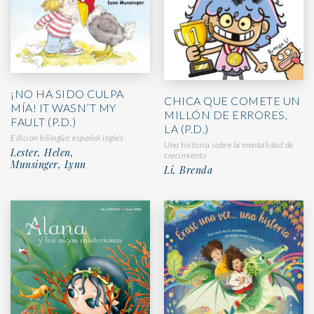
¡NO HA SIDO CULPA
CHICA QUE COMETE UN
MÍA! IT WASN’T MY
MILLÓN DE ERRORES,
FAULT (P.D.)
LA (P.D.)
Edición bilingüe: español ingles
Una historia sobre la mentalidad de
Lester, Helen,
crecimiento
Munsinger, Lynn
Li, Brenda