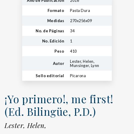
Año de Publicación
2016
Formato
Pasta Dura
Medidas
270x256x09
No. de Páginas
34
No. Edición
1
Peso
410
Lester, Helen,
Autor
Munsinger, Lynn
Sello editorial
Picarona
¡Yo primero!, me first!
(Ed. Bilingüe, P.D.)
Lester, Helen,