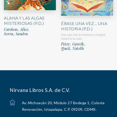
ALANA Y LAS ALGAS
MISTERIOSAS (P.D.)
ÉRASE UNA VEZ… UNA
HISTORIA (P.D.)
Cardoso, Alice,
Serra, Sandra
Sea cual sea la aventura, siempre
estaré a tu lado
Peter, Gareth,
Quek, Natelle
Nirvana Libros S.A. de C.V.
Av. Michoacán 20, Módulo 27 Bodega 1, Colonia
Renovación, Iztapalapa, C.P. 09209, CDMX.