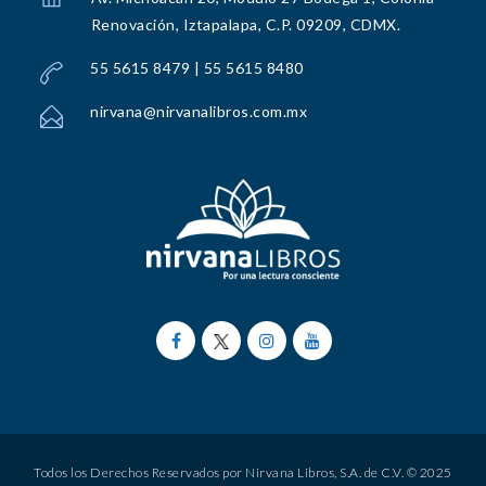
Renovación, Iztapalapa, C.P. 09209, CDMX.
55 5615 8479 | 55 5615 8480
nirvana@nirvanalibros.com.mx
Todos los Derechos Reservados por Nirvana Libros, S.A. de C.V. © 2025