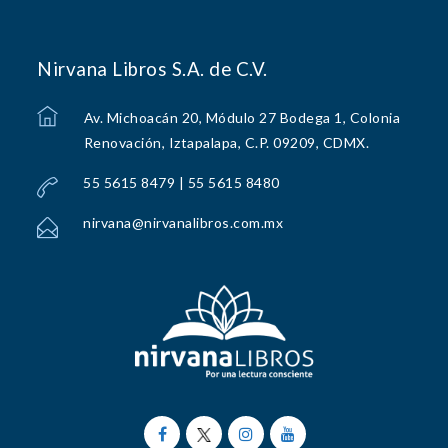
Nirvana Libros S.A. de C.V.
Av. Michoacán 20, Módulo 27 Bodega 1, Colonia
Renovación, Iztapalapa, C.P. 09209, CDMX.
55 5615 8479 | 55 5615 8480
nirvana@nirvanalibros.com.mx