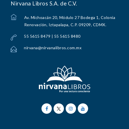
Nirvana Libros S.A. de C.V.
Av. Michoacán 20, Módulo 27 Bodega 1, Colonia
Renovación, Iztapalapa, C.P. 09209, CDMX.
55 5615 8479 | 55 5615 8480
nirvana@nirvanalibros.com.mx