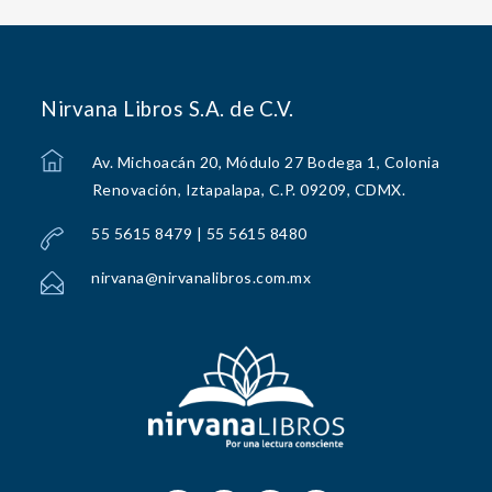
Nirvana Libros S.A. de C.V.
Av. Michoacán 20, Módulo 27 Bodega 1, Colonia
Renovación, Iztapalapa, C.P. 09209, CDMX.
55 5615 8479 | 55 5615 8480
nirvana@nirvanalibros.com.mx