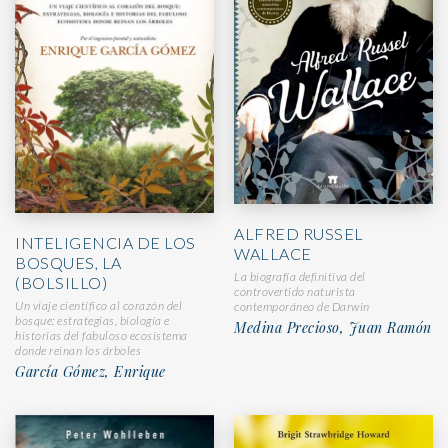
ALFRED RUSSEL
INTELIGENCIA DE LOS
WALLACE
BOSQUES, LA
La biografía definitiva del
(BOLSILLO)
controvertido naturista
Un viaje científico al corazón del
contemporáneo de Darwin
bosque: estrategias, biología e
Medina Precioso, Juan Ramón
historias del fabuloso ecosistema
donde reinan los árboles
García Gómez, Enrique