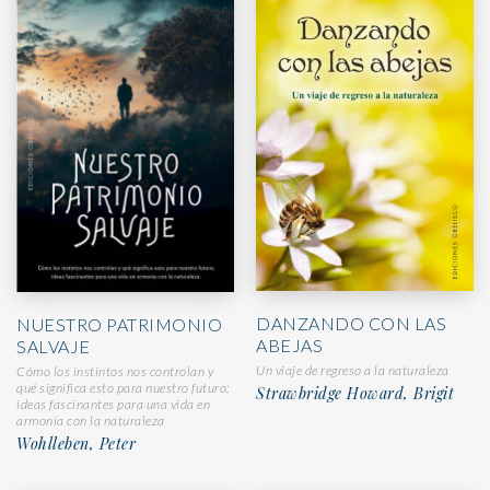
DANZANDO CON LAS
NUESTRO PATRIMONIO
ABEJAS
SALVAJE
Un viaje de regreso a la naturaleza
Cómo los instintos nos controlan y
qué significa esto para nuestro futuro;
Strawbridge Howard, Brigit
ideas fascinantes para una vida en
armonía con la naturaleza
Wohlleben, Peter