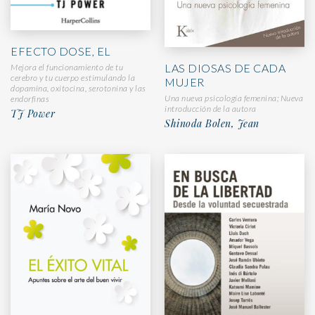
EFECTO DOSE, EL
LAS DIOSAS DE CADA
Mejora el funcionamiento de tu
cerebro y tu cuerpo estimulando la
MUJER
dopamina, oxitocina, serotonina y las
Una nueva psicología femenina; Nueva
endorfinas
introducción de la autora
TJ Power
Shinoda Bolen, Jean