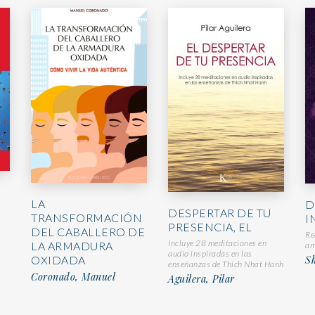
A
LA
D
DESPERTAR DE TU
TRANSFORMACIÓN
I
PRESENCIA, EL
DEL CABALLERO DE
Re
Incluye 28 meditaciones en
LA ARMADURA
am
audio inspiradas en las
OXIDADA
S
enseñanzas de Thich Nhat Hanh
Coronado, Manuel
Aguilera, Pilar