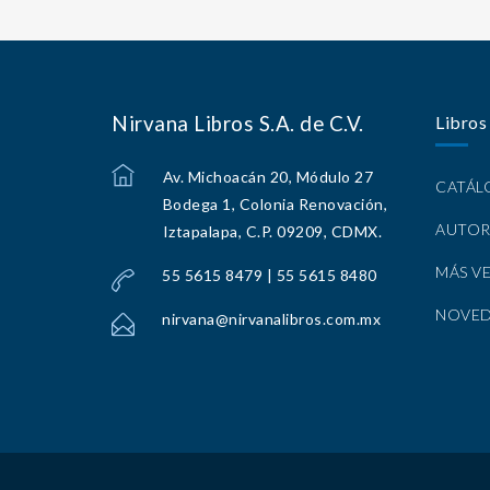
Nirvana Libros S.A. de C.V.
Libros
Av. Michoacán 20, Módulo 27
CATÁ
Bodega 1, Colonia Renovación,
AUTOR
Iztapalapa, C.P. 09209, CDMX.
MÁS V
55 5615 8479 | 55 5615 8480
NOVE
nirvana@nirvanalibros.com.mx