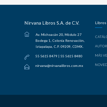
Nirvana Libros S.A. de C.V.
Libros
Av. Michoacán 20, Módulo 27
CATÁ
Bodega 1, Colonia Renovación,
AUTOR
Iztapalapa, C.P. 09209, CDMX.
MÁS V
55 5615 8479 | 55 5615 8480
NOVE
nirvana@nirvanalibros.com.mx