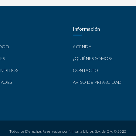
Información
LOGO
AGENDA
ES
¿QUIÉNES SOMOS?
ENDIDOS
CONTACTO
DADES
AVISO DE PRIVACIDAD
Todos los Derechos Reservados por Nirvana Libros, S.A. de C.V. © 2025