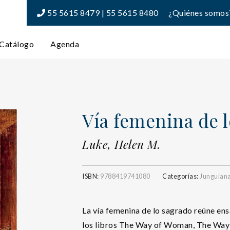
55 5615 8479 | 55 5615 8480
¿Quiénes somos
Catálogo
Agenda
Vía femenina de l
Luke, Helen M.
ISBN:
9788419741080
Categorías:
Junguian
La vía femenina de lo sagrado reúne ens
los libros The Way of Woman, The Way 