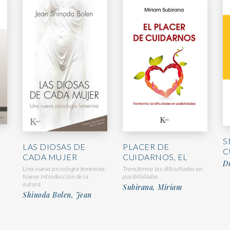
)
S
LAS DIOSAS DE
PLACER DE
C
CADA MUJER
CUIDARNOS, EL
D
Una nueva psicología femenina;
Transforma las dificultades en
Nueva introducción de la
posibilidades
autora
Subirana, Miriam
Shinoda Bolen, Jean