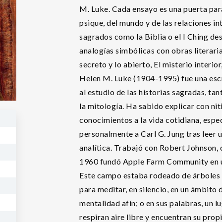
M. Luke. Cada ensayo es una puerta par
psique, del mundo y de las relaciones int
sagrados como la Biblia o el I Ching de
analogías simbólicas con obras literarias
secreto y lo abierto, El misterio interio
Helen M. Luke (1904-1995) fue una escr
al estudio de las historias sagradas, tan
la mitología. Ha sabido explicar con ni
conocimientos a la vida cotidiana, espe
personalmente a Carl G. Jung tras leer u
analítica. Trabajó con Robert Johnson, c
1960 fundó Apple Farm Community en un
Este campo estaba rodeado de árboles d
para meditar, en silencio, en un ámbito
mentalidad afín; o en sus palabras, un 
respiran aire libre y encuentran su prop