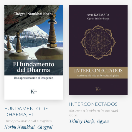
INTERCONECTADOS
FUNDAMENTO DEL
Abrirnos a la vida en la sociedad
DHARMA, EL
global
Trinley Dorje, Ogyen
Una aproximación al Dzogchén
Norbu Namkhai, Chogyal