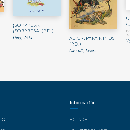
U
C
¡SORPRESA!
¡SORPRESA! (P.D.)
Ex
de
Daly, Niki
ALICIA PARA NIÑOS
Ve
(P.D.)
Carroll, Lewis
Información
LOGO
AGENDA