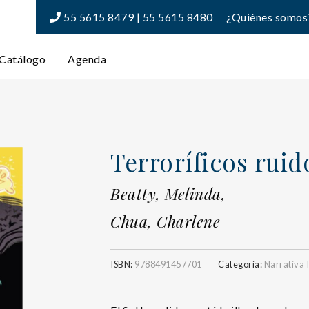
55 5615 8479 | 55 5615 8480
¿Quiénes somos
Catálogo
Agenda
Terroríficos ruido
Beatty, Melinda,
Chua, Charlene
ISBN:
9788491457701
Categoría:
Narrativa I