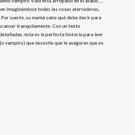
pequeño vampiro Vlad está arropado en el ataúd…,
enen imaginándose todas las cosas aterradoras,
a. Por suerte, su mamá sabe qué debe decir para
escansar tranquilamente. Con un texto
detalladas, ésta es la perfecta historia para leer
 (o vampiro) que necesite que le aseguren que es