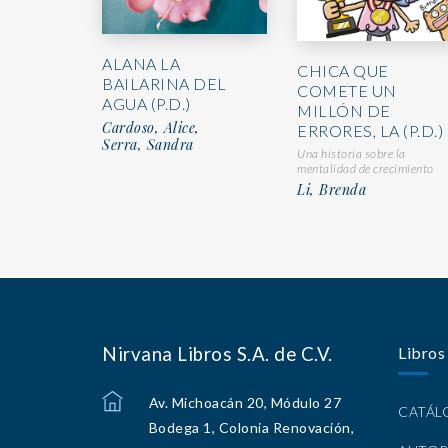
ALANA LA
CHICA QUE
BAILARINA DEL
COMETE UN
AGUA (P.D.)
MILLÓN DE
Cardoso, Alice,
ERRORES, LA (P.D.)
Serra, Sandra
Una historia sobre la
mentalidad de crecimiento
Li, Brenda
Nirvana Libros S.A. de C.V.
Libros
Av. Michoacán 20, Módulo 27
CATÁ
Bodega 1, Colonia Renovación,