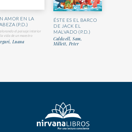
N AMOR EN LA
ÉSTE ES EL BARCO
ABEZA (P.D.)
DE JACK EL
plorando el paisaje interior
MALVADO (P.D.)
 la vida de un maestro
Caldwell, Sam,
rgari, Luana
Millett, Peter