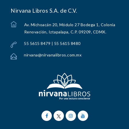
Nirvana Libros S.A. de C.V.
Av. Michoacán 20, Módulo 27 Bodega 1, Colonia
Renovación, Iztapalapa, C.P. 09209, CDMX.
55 5615 8479 | 55 5615 8480
nirvana@nirvanalibros.com.mx