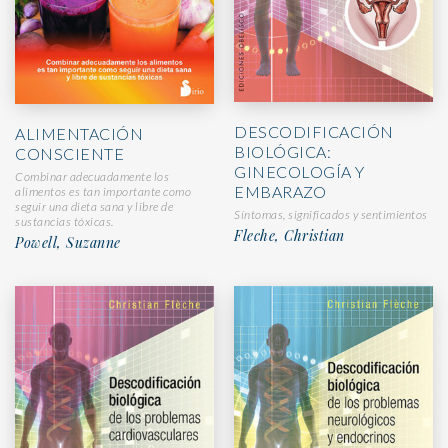
DESCODIFICACIÓN
ALIMENTACIÓN
BIOLÓGICA:
CONSCIENTE
GINECOLOGÍA Y
Combinar adecuadamente los
EMBARAZO
alimentos es tan importante como
seguir una dieta sana y libre de
Síntomas, significados y sentimientos
sustancias tóxicas.
Fleche, Christian
Powell, Suzanne