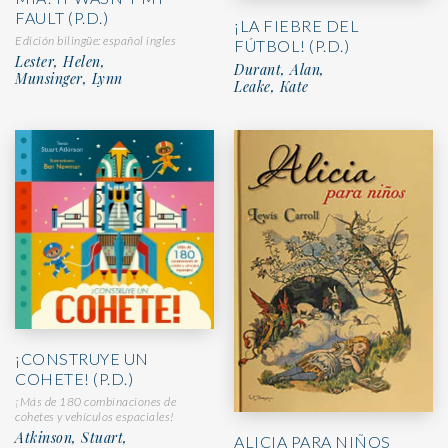
FAULT (P.D.)
¡LA FIEBRE DEL
Edición bilingüe: español ingles
FÚTBOL! (P.D.)
Lester, Helen,
Durant, Alan,
Munsinger, Lynn
Leake, Kate
¡CONSTRUYE UN
COHETE! (P.D.)
¡Más de 180 combinaciones de
cohetes y vehículos espaciales!
Atkinson, Stuart,
ALICIA PARA NIÑOS