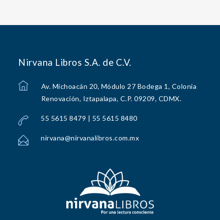
Nirvana Libros S.A. de C.V.
Av. Michoacán 20, Módulo 27 Bodega 1, Colonia
Renovación, Iztapalapa, C.P. 09209, CDMX.
55 5615 8479 | 55 5615 8480
nirvana@nirvanalibros.com.mx