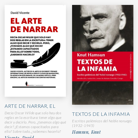
ARTE DE NARRAR, EL
Decía Oscar Wilde que solo hay dos
TEXTOS DE LA INFAMIA
reglas en la escritura: tener algo que
Escritos polémicos del Noble noruego
decir y decirlo. Pero, ¿tenemos algo qué
(1932-1945)
decir? ¿Estamos capacitados para
Hamsun, Knut
ello? Sobre todo, ¿sabemos hacerlo?
Vicente, David