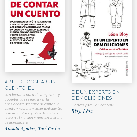
ARTE DE CONTAR UN
CUENTO, EL
DE UN EXPERTO EN
Una herramienta útil para padres y
DEMOLICIONES
docentes que se inician en la
apasionante aventura de contar un
Críticas para Le Chat Noir
cuento y necesitan saber qué cuento,
Bloy, Léon
cuándo contarlo y cómo hacerlo para
convertirlo en una auténtica ventana
de aprendizaje
Aranda Aguilar, José Carlos