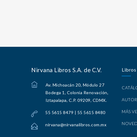
Nirvana Libros S.A. de C.V.
Libros
Av. Michoacán 20, Módulo 27
CATÁ
Bodega 1, Colonia Renovación,
AUTOR
Iztapalapa, C.P. 09209, CDMX.
MÁS V
55 5615 8479 | 55 5615 8480
NOVE
nirvana@nirvanalibros.com.mx