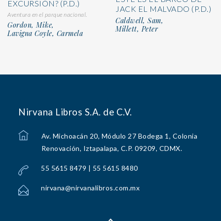
EXCURSIÓN? (P.D.)
JACK EL MALVADO (P.D.)
Aventura en el parque nacional.
Caldwell, Sam,
Gordon, Mike,
Millett, Peter
Lavigna Coyle, Carmela
Nirvana Libros S.A. de C.V.
Av. Michoacán 20, Módulo 27 Bodega 1, Colonia
Renovación, Iztapalapa, C.P. 09209, CDMX.
55 5615 8479 | 55 5615 8480
nirvana@nirvanalibros.com.mx