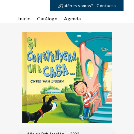
¿Quiénes somos?
Contacto
Inicio
Catálogo
Agenda
Año de Publicación
2022