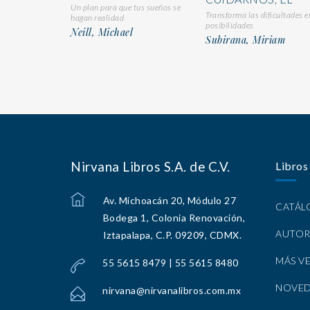
Un plan para que tus sueños se
Transforma las dificultades e
hagan realidad
posibilidades
Neill, Michael
Subirana, Miriam
Nirvana Libros S.A. de C.V.
Libros
Av. Michoacán 20, Módulo 27
CATÁ
Bodega 1, Colonia Renovación,
AUTOR
Iztapalapa, C.P. 09209, CDMX.
MÁS V
55 5615 8479 | 55 5615 8480
NOVE
nirvana@nirvanalibros.com.mx