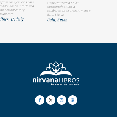
ograma de ejercicios para
La fuerza secreta de los
render a decir "no" de una
introvertidos. Con la
rma convincente ¡y
colaboración de Gregory Mone y
ntundente!
Erica Moroz
llner, Hedwig
Cain, Susan