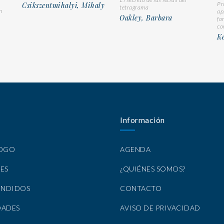
Pr
Csikszentmihalyi, Mihaly
tetragrama
n
ap
Oakley, Barbara
fo
co
Ke
Información
LOGO
AGENDA
ES
¿QUIÉNES SOMOS?
ENDIDOS
CONTACTO
DADES
AVISO DE PRIVACIDAD