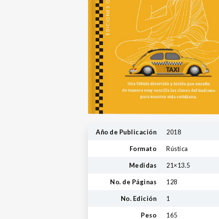
Año de Publicación
2018
Formato
Rústica
Medidas
21×13.5
No. de Páginas
128
No. Edición
1
Peso
165