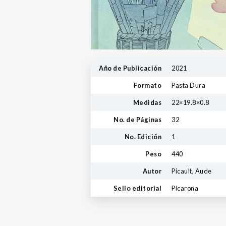
Año de Publicación
2021
Formato
Pasta Dura
Medidas
22×19.8×0.8
No. de Páginas
32
No. Edición
1
Peso
440
Autor
Picault, Aude
Sello editorial
Picarona