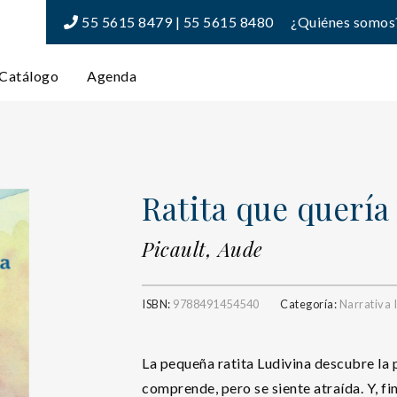
55 5615 8479 | 55 5615 8480
¿Quiénes somos
Catálogo
Agenda
Ratita que quería 
Picault, Aude
ISBN:
9788491454540
Categoría:
Narrativa I
La pequeña ratita Ludivina descubre la p
comprende, pero se siente atraída. Y, f