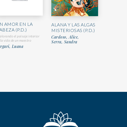
N AMOR EN LA
ALANA Y LAS ALGAS
ABEZA (P.D.)
MISTERIOSAS (P.D.)
plorando el paisaje interior
Cardoso, Alice,
 la vida de un maestro
Serra, Sandra
rgari, Luana