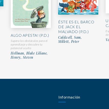
U
ÉSTE ES EL BARCO
C
DE JACK EL
Ex
MALVADO (P.D.)
de
ALGO APESTA! (P.D.)
Caldwell, Sam,
Ve
Supera los obstáculos para el
Millett, Peter
aprendizaje y descubre tu
potencial oculto
Hellman, Blake Liliane,
Henry, Steven
Información