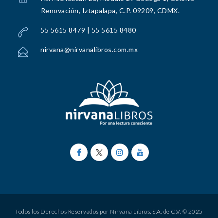
Renovación, Iztapalapa, C.P. 09209, CDMX.
55 5615 8479 | 55 5615 8480
nirvana@nirvanalibros.com.mx
Todos los Derechos Reservados por Nirvana Libros, S.A. de C.V. © 2025