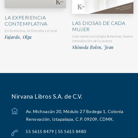
LA EXPERIENCIA
LAS DIOSAS DE CADA
CONTEMPLATIVA
MUJER
En la mística, la filosofía y el arte
Una nueva psicología femenina; Nueva
Fajardo, Olga
introducción de la autora
Shinoda Bolen, Jean
Nirvana Libros S.A. de C.V.
Av. Michoacán 20, Módulo 27 Bodega 1, Colonia
Renovación, Iztapalapa, C.P. 09209, CDMX.
55 5615 8479 | 55 5615 8480