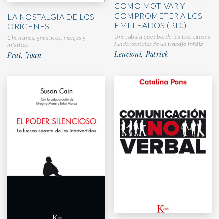
COMO MOTIVAR Y
COMPROMETER A LOS
LA NOSTALGIA DE LOS
EMPLEADOS (P.D.)
ORÍGENES
Una fábula que aborda las tres causas
Chamanes, gnósticos, monjes y
fundamentales de un trabajo infeliz
místicos
Lencioni, Patrick
Prat, Joan