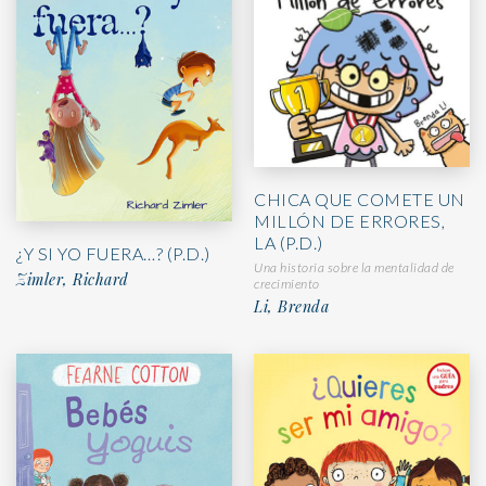
CHICA QUE COMETE UN
MILLÓN DE ERRORES,
LA (P.D.)
¿Y SI YO FUERA…? (P.D.)
Una historia sobre la mentalidad de
Zimler, Richard
crecimiento
Li, Brenda