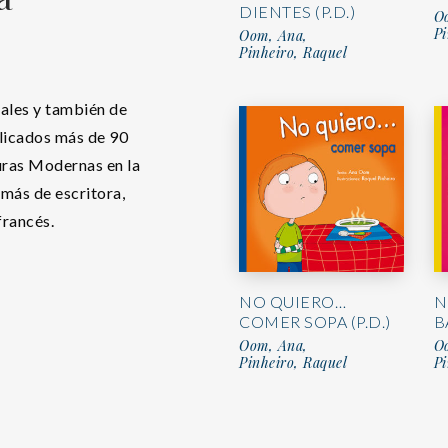
DIENTES (P.D.)
O
Pi
Oom, Ana,
Pinheiro, Raquel
nales y también de
blicados más de 90
uras Modernas en la
más de escritora,
francés.
NO QUIERO…
N
COMER SOPA (P.D.)
B
Oom, Ana,
O
Pinheiro, Raquel
Pi