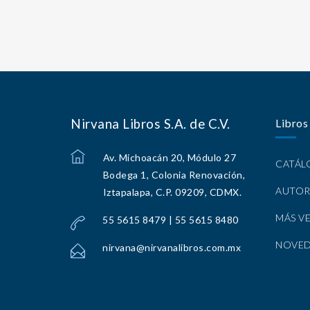
Nirvana Libros S.A. de C.V.
Libros
Av. Michoacán 20, Módulo 27
CATÁ
Bodega 1, Colonia Renovación,
AUTOR
Iztapalapa, C.P. 09209, CDMX.
MÁS V
55 5615 8479 | 55 5615 8480
NOVE
nirvana@nirvanalibros.com.mx