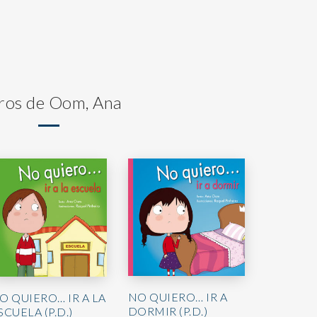
ros de Oom, Ana
NO QUIERO… IR A
O QUIERO… IR A LA
DORMIR (P.D.)
SCUELA (P.D.)