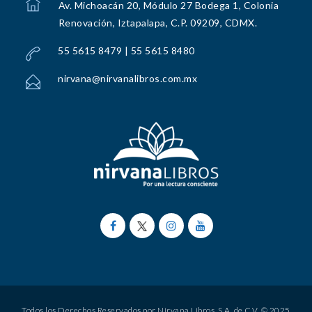
Av. Michoacán 20, Módulo 27 Bodega 1, Colonia
Renovación, Iztapalapa, C.P. 09209, CDMX.
55 5615 8479 | 55 5615 8480
nirvana@nirvanalibros.com.mx
Todos los Derechos Reservados por Nirvana Libros, S.A. de C.V. © 2025