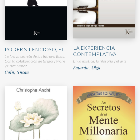
LA EXPERIENCIA
PODER SILENCIOSO, EL
CONTEMPLATIVA
La fuerza secreta de los introvertidos.
En la mística, la filosofía y el arte
Con la colaboración de Gregory Mone
y Erica Moroz
Fajardo, Olga
Cain, Susan