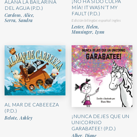
¡NO HA SIDO CULPA
ALANA LA BAILARINA
MÍA! IT WASN’T MY
DEL AGUA (P.D.)
FAULT (P.D.)
Cardoso, Alice,
Serra, Sandra
Edición bilingüe: español ingles
Lester, Helen,
Munsinger, Lynn
AL MAR DE CABEEEZA
(P.D.)
¡NUNCA DEJES QUE UN
Belote, Ashley
UNICORNIO
GARABATEE! (P.D.)
Alber, Diane