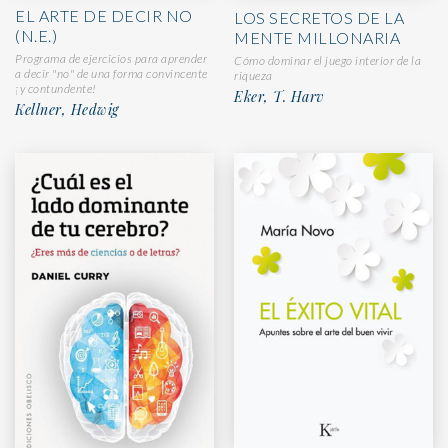
EL ARTE DE DECIR NO
LOS SECRETOS DE LA
(N.E.)
MENTE MILLONARIA
Programa de ejercicios para aprender
Cómo dominar el juego interior de la
a decir "no" de una forma convincente
riqueza
¡y contundente!
Eker, T. Harv
Kellner, Hedwig