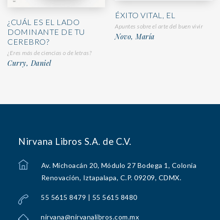
ÉXITO VITAL, EL
¿CUÁL ES EL LADO
Apuntes sobre el arte del buen vivir
DOMINANTE DE TU
Novo, María
CEREBRO?
¿Eres más de ciencias o de letras?
Curry, Daniel
Nirvana Libros S.A. de C.V.
Av. Michoacán 20, Módulo 27 Bodega 1, Colonia
Renovación, Iztapalapa, C.P. 09209, CDMX.
55 5615 8479 | 55 5615 8480
nirvana@nirvanalibros.com.mx