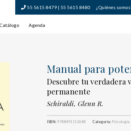
55 5615 8479 | 55 5615 8480
¿Quiénes somos
Catálogo
Agenda
Manual para pote
Descubre tu verdadera v
permanente
Schiraldi, Glenn R.
ISBN:
9788491112648
Categoría:
Psicología