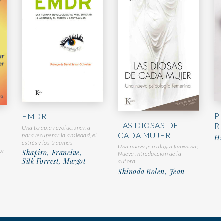
P
EMDR
LAS DIOSAS DE
R
Una terapia revolucionaria
CADA MUJER
para recuperar la ansiedad, el
Hi
estrés y los traumas
Una nueva psicología femenina;
or
Shapiro, Francine,
Nueva introducción de la
Silk Forrest, Margot
autora
Shinoda Bolen, Jean