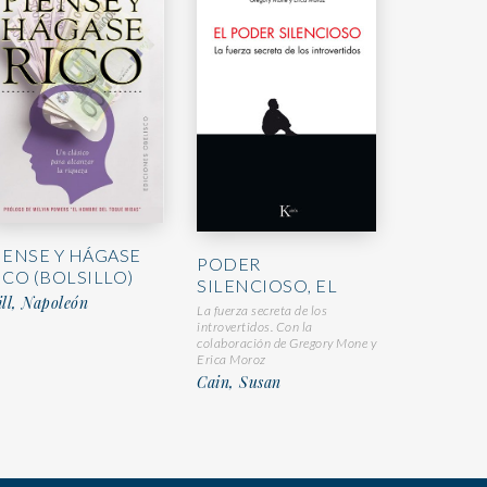
IENSE Y HÁGASE
PODER
ICO (BOLSILLO)
SILENCIOSO, EL
ll, Napoleón
La fuerza secreta de los
introvertidos. Con la
colaboración de Gregory Mone y
Erica Moroz
Cain, Susan