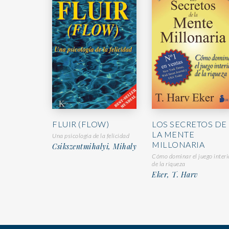
FLUIR (FLOW)
LOS SECRETOS DE
LA MENTE
Una psicología de la felicidad
MILLONARIA
Csikszentmihalyi, Mihaly
Cómo dominar el juego interi
de la riqueza
Eker, T. Harv