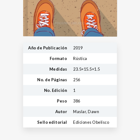
Año de Publicación
2019
Formato
Rústica
Medidas
23.5×15.5×1.5
No. de Páginas
256
No. Edición
1
Peso
386
Autor
Maslar, Dawn
Sello editorial
Ediciones Obelisco