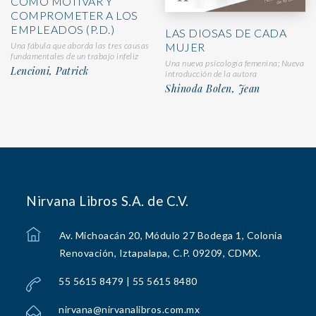
COMO MOTIVAR Y
COMPROMETER A LOS
EMPLEADOS (P.D.)
LAS DIOSAS DE CADA
MUJER
Una fábula que aborda las tres causas
fundamentales de un trabajo infeliz
Una nueva psicología femenina; Nueva
Lencioni, Patrick
introducción de la autora
Shinoda Bolen, Jean
Nirvana Libros S.A. de C.V.
Av. Michoacán 20, Módulo 27 Bodega 1, Colonia
Renovación, Iztapalapa, C.P. 09209, CDMX.
55 5615 8479 | 55 5615 8480
nirvana@nirvanalibros.com.mx