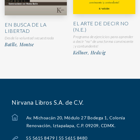
EL ARTE DE DECIR NO
EN BUSCA DE LA
(N.E.)
LIBERTAD
Programa de ejercicios para aprender
Desde la voluntad secuestrada
a decir "no" de una forma convincente
Batlle, Montse
¡y contundente!
Kellner, Hedwig
Nirvana Libros S.A. de C.V.
Av. Michoacán 20, Módulo 27 Bodega 1, Colonia
Renovación, Iztapalapa, C.P. 09209, CDMX.
55 5615 8479 | 55 5615 8480