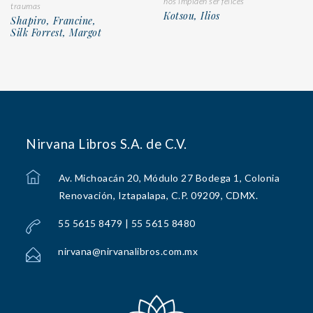
nos impiden ser felices
traumas
Kotsou, Ilios
Shapiro, Francine,
Silk Forrest, Margot
Nirvana Libros S.A. de C.V.
Av. Michoacán 20, Módulo 27 Bodega 1, Colonia
Renovación, Iztapalapa, C.P. 09209, CDMX.
55 5615 8479 | 55 5615 8480
nirvana@nirvanalibros.com.mx