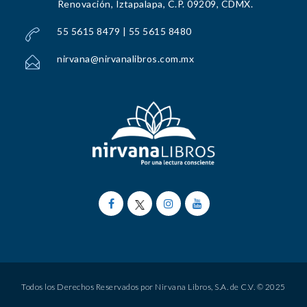
Renovación, Iztapalapa, C.P. 09209, CDMX.
55 5615 8479 | 55 5615 8480
nirvana@nirvanalibros.com.mx
Todos los Derechos Reservados por Nirvana Libros, S.A. de C.V. © 2025