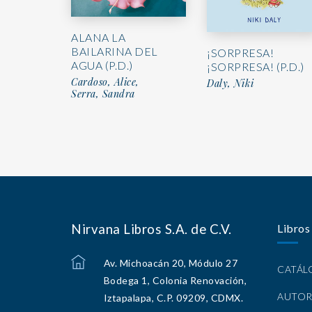
ALANA LA
BAILARINA DEL
¡SORPRESA!
AGUA (P.D.)
¡SORPRESA! (P.D.)
Cardoso, Alice,
Daly, Niki
Serra, Sandra
Nirvana Libros S.A. de C.V.
Libros
Av. Michoacán 20, Módulo 27
CATÁ
Bodega 1, Colonia Renovación,
AUTOR
Iztapalapa, C.P. 09209, CDMX.