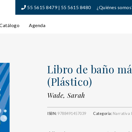
55 5615 8479 | 55 5615 8480
¿Quiénes somos
Catálogo
Agenda
Libro de baño má
(Plástico)
Wade, Sarah
ISBN:
9788491457039
Categoría:
Narrativa I