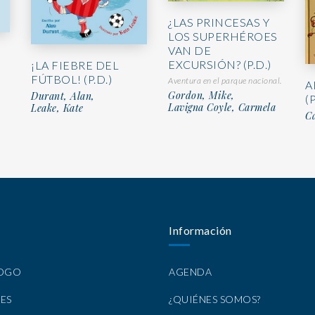
¿LAS PRINCESAS Y
LOS SUPERHÉROES
VAN DE
EXCURSIÓN? (P.D.)
¡LA FIEBRE DEL
FÚTBOL! (P.D.)
Aventura en el parque nacional.
A
Gordon, Mike,
Durant, Alan,
(P
Lavigna Coyle, Carmela
Leake, Kate
Ca
Información
LOGO
AGENDA
ES
¿QUIÉNES SOMOS?