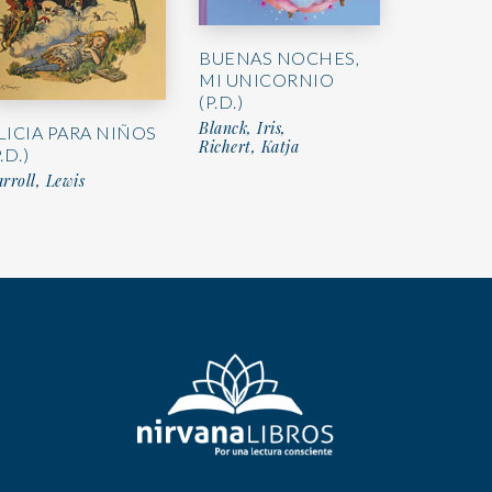
BUENAS NOCHES,
MI UNICORNIO
(P.D.)
Blanck, Iris,
LICIA PARA NIÑOS
Richert, Katja
.D.)
rroll, Lewis