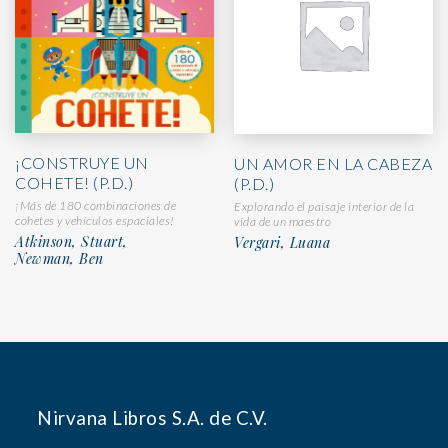
¡CONSTRUYE UN
UN AMOR EN LA CABEZA
COHETE! (P.D.)
(P.D.)
¡Más de 180 combinaciones de
Explorando el paisaje interior de la
cohetes y vehículos espaciales!
vida de un maestro
Atkinson, Stuart,
Vergari, Luana
Newman, Ben
Nirvana Libros S.A. de C.V.