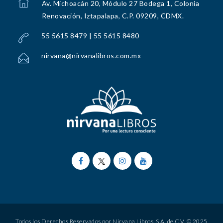
Av. Michoacán 20, Módulo 27 Bodega 1, Colonia
Renovación, Iztapalapa, C.P. 09209, CDMX.
55 5615 8479 | 55 5615 8480
nirvana@nirvanalibros.com.mx
Todos los Derechos Reservados por Nirvana Libros, S.A. de C.V. © 2025