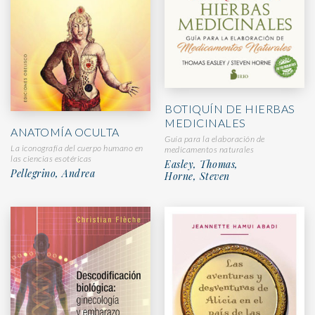
BOTIQUÍN DE HIERBAS
MEDICINALES
ANATOMÍA OCULTA
Guía para la elaboración de
La iconografía del cuerpo humano en
medicamentos naturales
las ciencias esotéricas
Easley, Thomas,
Pellegrino, Andrea
Horne, Steven