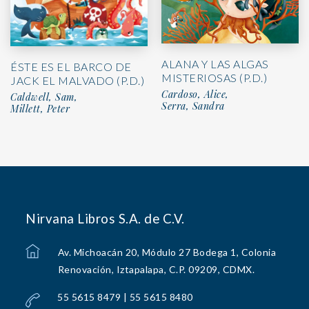
ALANA Y LAS ALGAS
ÉSTE ES EL BARCO DE
MISTERIOSAS (P.D.)
JACK EL MALVADO (P.D.)
Cardoso, Alice,
Caldwell, Sam,
Serra, Sandra
Millett, Peter
Nirvana Libros S.A. de C.V.
Av. Michoacán 20, Módulo 27 Bodega 1, Colonia
Renovación, Iztapalapa, C.P. 09209, CDMX.
55 5615 8479 | 55 5615 8480