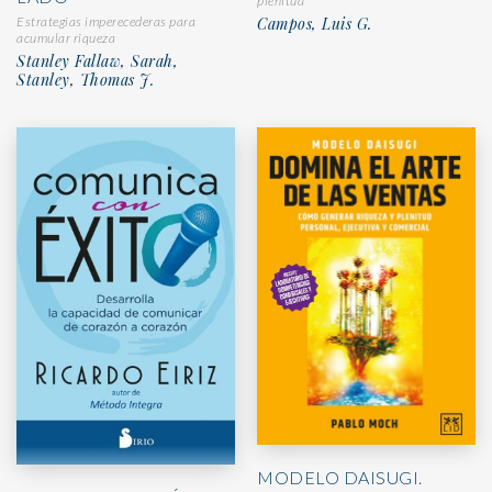
plenitud
Estrategias imperecederas para
Campos, Luis G.
acumular riqueza
Stanley Fallaw, Sarah,
Stanley, Thomas J.
MODELO DAISUGI.