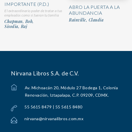
IMPORTANTE (P.D.)
ABRO LA PUERTA A LA
El extraordinario poder de tratar a tus
ABUNDANCIA
empleados como si fueran tu familia
Rainville, Claudia
Chapman, Bob,
Sisodia, Raj
Nirvana Libros S.A. de C.V.
Av. Michoacán 20, Módulo 27 Bodega 1, Colonia
Renovación, Iztapalapa, C.P. 09209, CDMX.
55 5615 8479 | 55 5615 8480
nirvana@nirvanalibros.com.mx