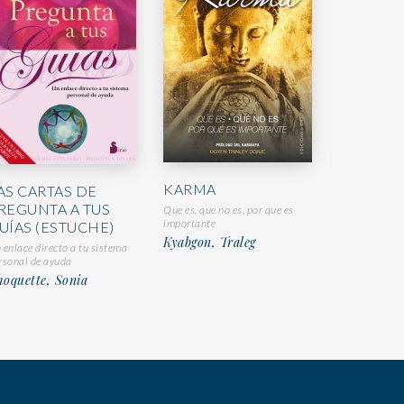
KARMA
AS CARTAS DE
REGUNTA A TUS
Que es, que no es, por que es
importante
UÍAS (ESTUCHE)
Kyabgon, Traleg
 enlace directo a tu sistema
rsonal de ayuda
oquette, Sonia