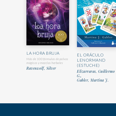
LA HORA BRUJA
EL ORÁCULO
Más de 100 fórmulas de polvos
LENORMAND
mágicos y mezclas herbales
(ESTUCHE)
Ravenwolf, Silver
Elizarraras, Guillermo
G.,
Gabler, Martina J.