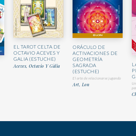
EL TAROT CELTA DE
ORÁCULO DE
OCTAVIO ACEVES Y
ACTIVACIONES DE
GALIA (ESTUCHE)
GEOMETRÍA
L
SAGRADA
Aceves, Octavio Y Gàlia
P
(ESTUCHE)
G
El arte de relacionarse jugando
Un
Art, Lon
pe
Ch