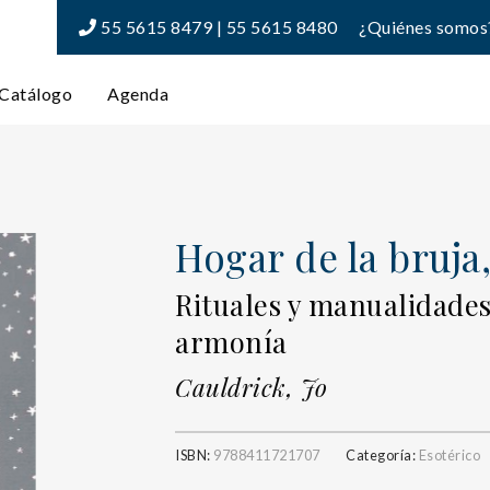
55 5615 8479 | 55 5615 8480
¿Quiénes somos
Catálogo
Agenda
Hogar de la bruja,
Rituales y manualidades 
armonía
Cauldrick, Jo
ISBN:
9788411721707
Categoría:
Esotérico