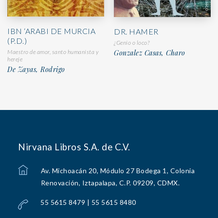
IBN ‘ARABI DE MURCIA
DR. HAMER
(P.D.)
¿Genio o loco?
Maestro de amor, santo humanista y
Gonzalez Casas, Charo
hereje
De Zayas, Rodrigo
Nirvana Libros S.A. de C.V.
Av. Michoacán 20, Módulo 27 Bodega 1, Colonia
Renovación, Iztapalapa, C.P. 09209, CDMX.
55 5615 8479 | 55 5615 8480