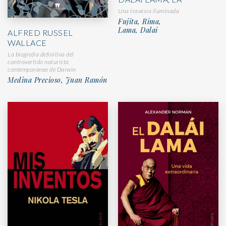
Una travesía iluminada
Fujita, Rima,
Lama, Dalai
ALFRED RUSSEL
WALLACE
La biografía definitiva del
controvertido naturista
contemporáneo de Darwin
Medina Precioso, Juan Ramón