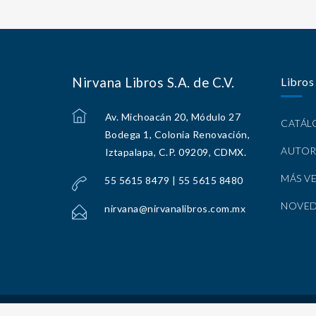
Nirvana Libros S.A. de C.V.
Libros
Av. Michoacán 20, Módulo 27
CATÁ
Bodega 1, Colonia Renovación,
AUTOR
Iztapalapa, C.P. 09209, CDMX.
MÁS V
55 5615 8479 | 55 5615 8480
NOVE
nirvana@nirvanalibros.com.mx