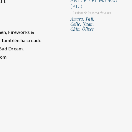
ANIME Y EL MANGA
(P.D.)
El salón de la fama de Asia
Amara, Phil,
Calle, Juan,
Chin, Oliver
men, Fireworks &
. También ha creado
 Bad Dream.
com