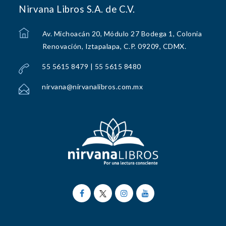
Nirvana Libros S.A. de C.V.
Av. Michoacán 20, Módulo 27 Bodega 1, Colonia
Renovación, Iztapalapa, C.P. 09209, CDMX.
55 5615 8479 | 55 5615 8480
nirvana@nirvanalibros.com.mx