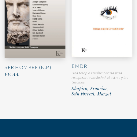
EMDR
SER HOMBRE (N.P.)
Una terapia revolucionaria para
VV. AA.
recuperar la ansiedad, el estrés y los
traumas
Shapiro, Francine,
Silk Forrest, Margot