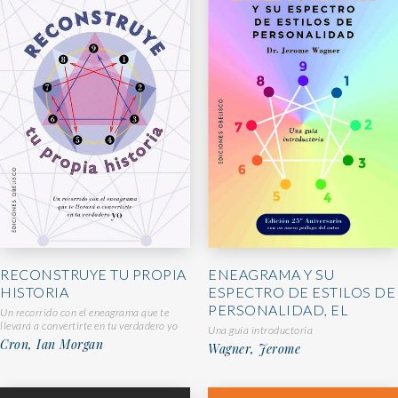
RECONSTRUYE TU PROPIA
ENEAGRAMA Y SU
HISTORIA
ESPECTRO DE ESTILOS DE
PERSONALIDAD, EL
Un recorrido con el eneagrama que te
llevará a convertirte en tu verdadero yo
Una guía introductoria
Cron, Ian Morgan
Wagner, Jerome