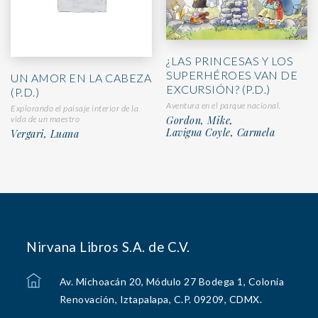
¿LAS PRINCESAS Y LOS
SUPERHÉROES VAN DE
UN AMOR EN LA CABEZA
EXCURSIÓN? (P.D.)
(P.D.)
Aventura en el parque nacional.
Explorando el paisaje interior de la
Gordon, Mike,
vida de un maestro
Lavigna Coyle, Carmela
Vergari, Luana
Nirvana Libros S.A. de C.V.
Av. Michoacán 20, Módulo 27 Bodega 1, Colonia
Renovación, Iztapalapa, C.P. 09209, CDMX.