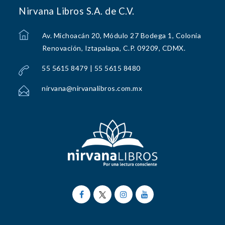
Nirvana Libros S.A. de C.V.
Av. Michoacán 20, Módulo 27 Bodega 1, Colonia
Renovación, Iztapalapa, C.P. 09209, CDMX.
55 5615 8479 | 55 5615 8480
nirvana@nirvanalibros.com.mx