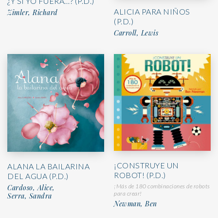
¿Y SI YO FUERA…? (P.D.)
ALICIA PARA NIÑOS
Zimler, Richard
(P.D.)
Carroll, Lewis
¡CONSTRUYE UN
ALANA LA BAILARINA
ROBOT! (P.D.)
DEL AGUA (P.D.)
¡Más de 180 combinaciones de robots
Cardoso, Alice,
para crear!
Serra, Sandra
Newman, Ben