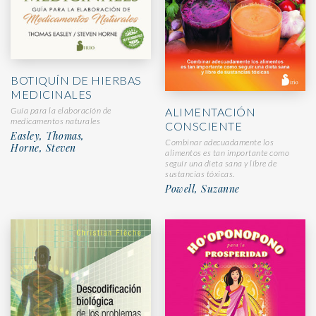
BOTIQUÍN DE HIERBAS
MEDICINALES
Guía para la elaboración de
ALIMENTACIÓN
medicamentos naturales
CONSCIENTE
Easley, Thomas,
Combinar adecuadamente los
Horne, Steven
alimentos es tan importante como
seguir una dieta sana y libre de
sustancias tóxicas.
Powell, Suzanne