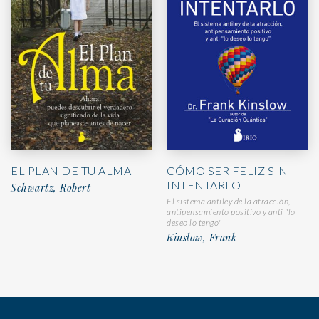
CÓMO SER FELIZ SIN
EL PLAN DE TU ALMA
INTENTARLO
Schwartz, Robert
El sistema antiley de la atracción,
antipensamiento positivo y anti "lo
deseo lo tengo"
Kinslow, Frank