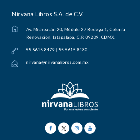
Nirvana Libros S.A. de C.V.
Av. Michoacán 20, Módulo 27 Bodega 1, Colonia
Renovación, Iztapalapa, C.P. 09209, CDMX.
55 5615 8479 | 55 5615 8480
nirvana@nirvanalibros.com.mx