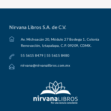
Nirvana Libros S.A. de C.V.
Av. Michoacán 20, Módulo 27 Bodega 1, Colonia
Renovación, Iztapalapa, C.P. 09209, CDMX.
55 5615 8479 | 55 5615 8480
nirvana@nirvanalibros.com.mx