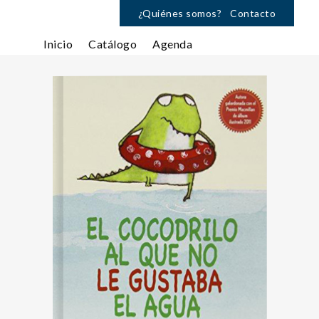
¿Quiénes somos?
Contacto
Inicio
Catálogo
Agenda