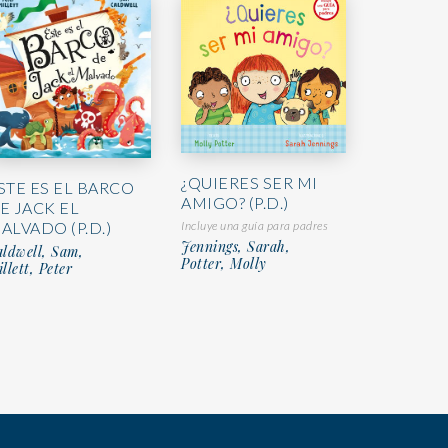
¿QUIERES SER MI
STE ES EL BARCO
AMIGO? (P.D.)
E JACK EL
Incluye una guía para padres
ALVADO (P.D.)
Jennings, Sarah,
ldwell, Sam,
Potter, Molly
llett, Peter