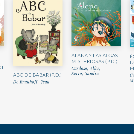
ALANA Y LAS ALGAS
É
L
MISTERIOSAS (P.D.)
D
DI
M
Cardoso, Alice,
Serra, Sandra
ABC DE BABAR (P.D.)
Ca
Mi
De Brunhoff, Jean