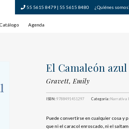
55 5615 8479 | 55 5615 8480
¿Quiénes somos
Catálogo
Agenda
El Camaleón azul 
Gravett, Emily
ISBN:
9788491451297
Categoría:
Narrativa I
Puede convertirse en cualquier cosa y p
que ni el caracol enroscado, ni el saltam