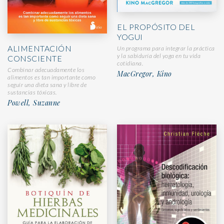
EL PROPÓSITO DEL
YOGUI
ALIMENTACIÓN
Un programa para integrar la práctica
y la sabiduría del yoga en tu vida
CONSCIENTE
cotidiana.
Combinar adecuadamente los
MacGregor, Kino
alimentos es tan importante como
seguir una dieta sana y libre de
sustancias tóxicas.
Powell, Suzanne