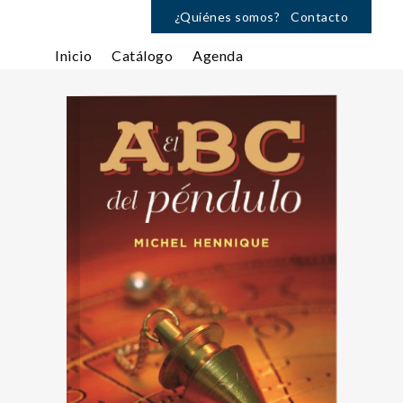
¿Quiénes somos?
Contacto
Inicio
Catálogo
Agenda