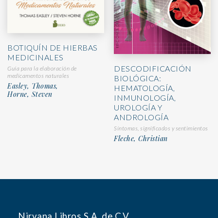
BOTIQUÍN DE HIERBAS
MEDICINALES
DESCODIFICACIÓN
Guía para la elaboración de
medicamentos naturales
BIOLÓGICA:
Easley, Thomas,
HEMATOLOGÍA,
Horne, Steven
INMUNOLOGÍA,
UROLOGÍA Y
ANDROLOGÍA
Síntomas, significados y sentimientos
Fleche, Christian
Nirvana Libros S.A. de C.V.