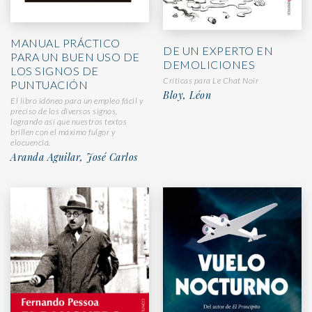
MANUAL PRÁCTICO
DE UN EXPERTO EN
PARA UN BUEN USO DE
DEMOLICIONES
LOS SIGNOS DE
Críticas para Le Chat Noir
PUNTUACIÓN
Bloy, Léon
El libro idóneo para un empleo fácil y
preciso de los diversos signos,
logrando así que nuestros textos
brillen con el máximo fulgor y
elocuencia.
Aranda Aguilar, José Carlos