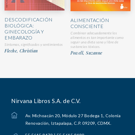
DESCODIFICACIÓN
ALIMENTACIÓN
BIOLÓGICA:
CONSCIENTE
GINECOLOGÍA Y
Combinar adecuadamente los
EMBARAZO
alimentos es tan importante como
seguir una dieta sana y libre de
Síntomas, significados y sentimientos
sustancias tóxicas.
Fleche, Christian
Powell, Suzanne
Nirvana Libros S.A. de C.V.
Av. Michoacán 20, Módulo 27 Bodega 1, Colonia
Renovación, Iztapalapa, C.P. 09209, CDMX.