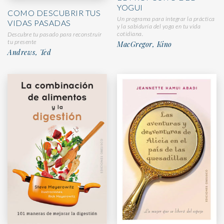
YOGUI
COMO DESCUBRIR TUS
Un programa para integrar la práctica
VIDAS PASADAS
y la sabiduría del yoga en tu vida
cotidiana.
Descubre tu pasado para reconstruir
tu presente
MacGregor, Kino
Andrews, Ted