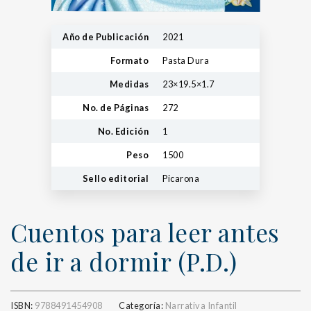
Año de Publicación
2021
Formato
Pasta Dura
Medidas
23×19.5×1.7
No. de Páginas
272
No. Edición
1
Peso
1500
Sello editorial
Picarona
Cuentos para leer antes
de ir a dormir (P.D.)
ISBN:
9788491454908
Categoría:
Narrativa Infantil