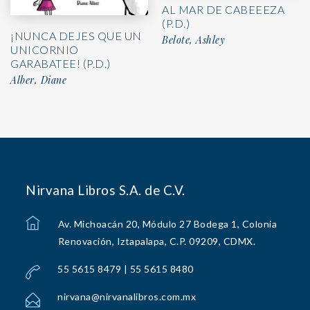
AL MAR DE CABEEEZA
(P.D.)
¡NUNCA DEJES QUE UN
Belote, Ashley
UNICORNIO
GARABATEE! (P.D.)
Alber, Diane
Nirvana Libros S.A. de C.V.
Av. Michoacán 20, Módulo 27 Bodega 1, Colonia
Renovación, Iztapalapa, C.P. 09209, CDMX.
55 5615 8479 | 55 5615 8480
nirvana@nirvanalibros.com.mx