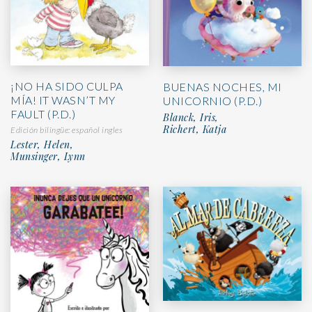
¡NO HA SIDO CULPA
BUENAS NOCHES, MI
MÍA! IT WASN’T MY
UNICORNIO (P.D.)
FAULT (P.D.)
Blanck, Iris,
Richert, Katja
Edición bilingüe: español ingles
Lester, Helen,
Munsinger, Lynn