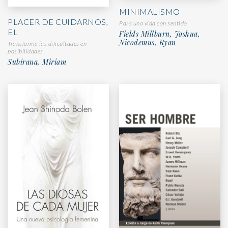
MINIMALISMO
PLACER DE CUIDARNOS,
Para una vida con sentido
EL
Fields Millburn, Joshua,
Nicodemus, Ryan
Transforma las dificultades en
posibilidades
Subirana, Miriam