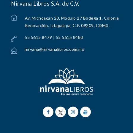
Nirvana Libros S.A. de C.V.
Av. Michoacán 20, Módulo 27 Bodega 1, Colonia
Renovación, Iztapalapa, C.P. 09209, CDMX.
55 5615 8479 | 55 5615 8480
nirvana@nirvanalibros.com.mx