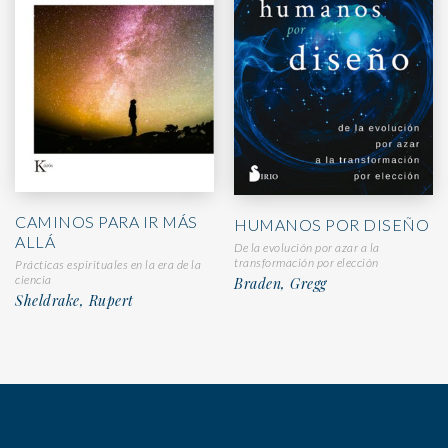
CAMINOS PARA IR MÁS
HUMANOS POR DISEÑO
ALLÁ
De la evolución por azar a la
transformación por elección
Prácticas espirituales en la era de la
ciencia
Braden, Gregg
Sheldrake, Rupert